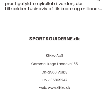
prestigefyldte cykelløb i verden, der
tiltrækker tusindvis af tilskuere og millioner
af seere over hele kloden
SPORTSGUIDERNE.
dk
web:
www.klikko.dk