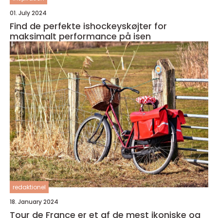
01. July 2024
Find de perfekte ishockeyskøjter for
maksimalt performance på isen
redaktionel
18. January 2024
Tour de France er et af de mest ikoniske og