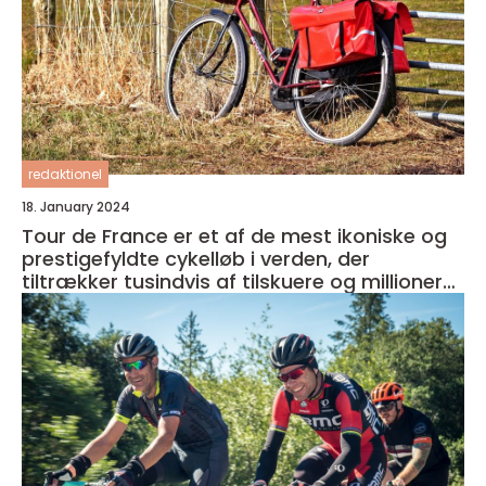
redaktionel
18. January 2024
Tour de France er et af de mest ikoniske og
prestigefyldte cykelløb i verden, der
tiltrækker tusindvis af tilskuere og millioner
af seere over hele kloden