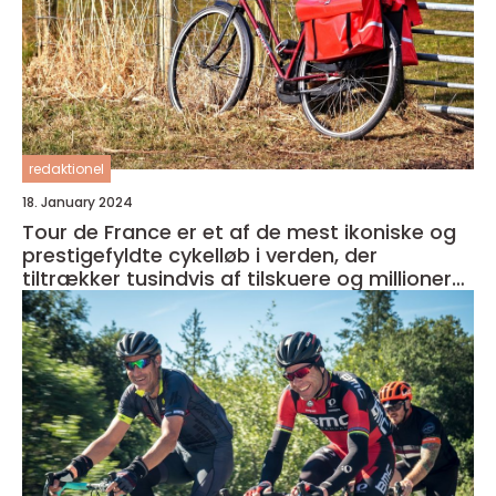
redaktionel
18. January 2024
Tour de France er et af de mest ikoniske og
prestigefyldte cykelløb i verden, der
tiltrækker tusindvis af tilskuere og millioner
af seere over hele kloden