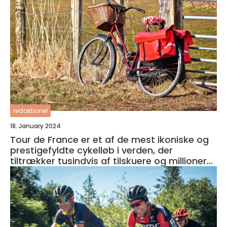
redaktionel
18. January 2024
Tour de France er et af de mest ikoniske og
prestigefyldte cykelløb i verden, der
tiltrækker tusindvis af tilskuere og millioner
af seere over hele kloden