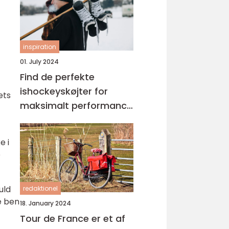
inspiration
01. July 2024
Find de perfekte
ishockeyskøjter for
ets
maksimalt performance
på isen
e i
e
uld
redaktionel
e ben
18. January 2024
Tour de France er et af