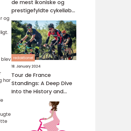
de mest ikoniske og
prestigefyldte cykelløb i
r og
verden, der tiltrækker
tusindvis af tilskuere og
igt.
millioner af seere over
hele kloden
redaktionel
 blev
18. January 2024
r
Tour de France
g har
Standings: A Deep Dive
Into the History and
Importance
de
rugte
ette