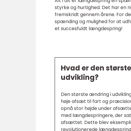
Alt i alt er længdespring en spæn
styrke og hurtighed. Det har en
fremskridt gennem årene. For dem
spænding og mulighed for at udfor
et succesfuldt længdespring!
Hvad er den størst
udvikling?
Den største ændring i udviklin
høje afsæt til fart og præcisio
opnå stor højde under afsættet
med længdespringere, der sats
afsættet. Dette blev eksempli
revolutionerede længdespring