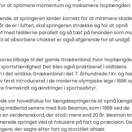
 for at optimere momentum og maksimere hoplængden.
ende, at springeren lander korrekt for at minimere skade
r de er i luften, skal springeren strække sig for at opnå
et med fødderne parallelt og så tæt på hinanden som mul
 til at absorbere chokket er også afgørende for at undgå
spores tilbage til det gamle Grækenland, hvor hoplængde
 sportsfærdighed. Det blev også praktiseret i oldtidens
n i det antikke Grækenland i det 7. århundrede f.Kr. og ha
ev først introduceret i de moderne olympiske lege i 1896 o
ke fremskridt og ændringer i sportsudstyr.
rede var hovedfokus for længdespringerne at opnå læng
ig imidlertid senere med Bob Beaman, som i 1968 ved de
te en verdensrekord, der stod i mere end 20 år. Beaman b
erede springet ved at fokusere på fart og præcision. D
ere, der søgte efter fart og storstilet afsæt.