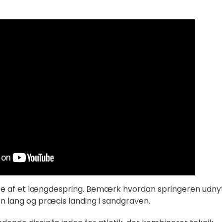
else af et længdespring. Bemærk hvordan springeren udny
en lang og præcis landing i sandgraven.