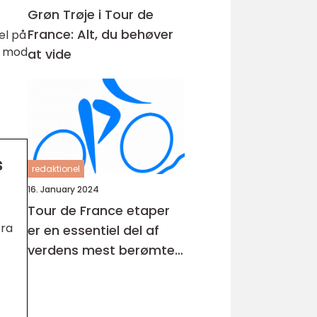
Grøn Trøje i Tour de
France: Alt, du behøver
el på
ed mod
at vide
s
redaktionel
16. January 2024
Tour de France etaper
fra
er en essentiel del af
verdens mest berømte
cykelløb