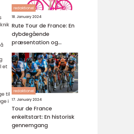
redaktionel
s
18. January 2024
knik
Rute Tour de France: En
dybdegående
præsentation og
på
historisk udvikling
og
l et
redaktionel
e til
17. January 2024
ge i
Tour de France
enkeltstart: En historisk
gennemgang