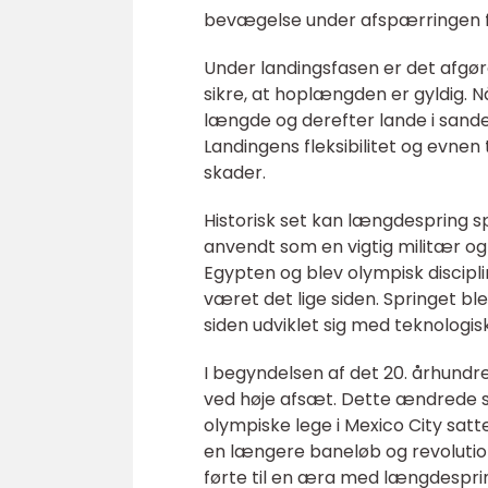
bevægelse under afspærringen
Under landingsfasen er det afgør
sikre, at hoplængden er gyldig. Nå
længde og derefter lande i sand
Landingens fleksibilitet og evnen
skader.
Historisk set kan længdespring 
anvendt som en vigtig militær og
Egypten og blev olympisk discipli
været det lige siden. Springet bl
siden udviklet sig med teknologis
I begyndelsen af det 20. århund
ved høje afsæt. Dette ændrede s
olympiske lege i Mexico City sat
en længere baneløb og revolution
førte til en æra med længdespring