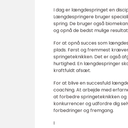
I dag er længdespringet en discip
Længdespringere bruger speciali
spring. De bruger også biomekani
og opnå de bedst mulige resultat
For at opnå succes som længdesp
plads. Først og fremmest kræver
springeteknikken. Det er også af
hurtighed. En længdespringer skal
kraftfuldt afsæt.
For at blive en succesfuld længd
coaching. At arbejde med erfarne 
at forbedre springeteknikken og 
konkurrencer og udfordre dig s
forbedringer og fremgang.
I