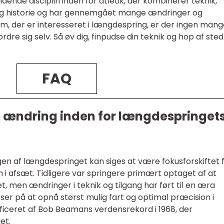
dende disciplin inden for atletik, der kombinerer teknik,
 rig historie og har gennemgået mange ændringer og
, der er interesseret i længdespring, er der ingen mang
dre sig selv. Så øv dig, finpudse din teknik og hop af st
FAQ
e ændring inden for længdespringet
gen af længdespringet kan siges at være fokusforskiftet 
n i afsæt. Tidligere var springere primært optaget af at
, men ændringer i teknik og tilgang har ført til en æra
er på at opnå størst mulig fart og optimal præcision i
ficeret af Bob Beamans verdensrekord i 1968, der
et.