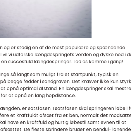
ren og er stadig en af de mest populære og spændende
kel vil vi udforske længdespringets verden og dykke ned i d
gør en succesfuld længdespringer. Lad os komme i gang!
ge så langt som muligt fra et startpunkt, typisk en
 på begge fødder i sandgraven. Det kræver ikke kun styrk
 at opnå optimal afstand. En længdespringer skal mestr
for at opnå en lang hopdistance.
længden, er satsfasen. I satsfasen skal springeren løbe i f
føre et kraftfuldt afsæt fra et ben, normalt det modsatt
 have en kraftfuld og hurtig løbestil samt evnen til at
afsættet. De fleste springere bruger en pendul-lignende