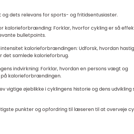
t og dets relevans for sports- og fritidsentusiaster.
or kalorieforbrænding: Forklar, hvorfor cykling er så effek
evante bulletpoints.
 intensitet kalorieforbrændingen: Udforsk, hvordan hasti
er det samlede kalorieforbrug.
ns indvirkning: Forklar, hvordan en persons vægt og
 på kalorieforbrændingen.
vigtige øjeblikke i cyklingens historie og dens udvikling
tigste punkter og opfordring til læseren til at overveje cy