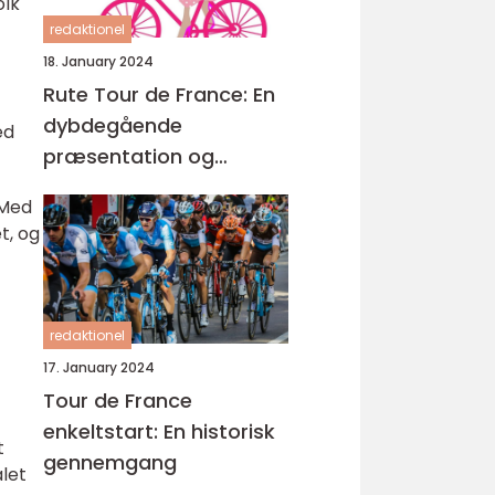
olk
redaktionel
18. January 2024
Rute Tour de France: En
dybdegående
ed
præsentation og
historisk udvikling
 Med
t, og
redaktionel
17. January 2024
Tour de France
enkeltstart: En historisk
t
gennemgang
alet