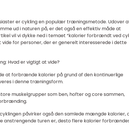
usiaster er cykling en populær træningsmetode. Udover a
mme ud i naturen på, er det også en effektiv måde at
tikel vil vi dykke ned i temaet “kalorier forbrændt ved cyk
t vide for personer, der er generelt interesserede i dette
g: Hvad er vigtigt at vide?
e at forbrænde kalorier på grund af den kontinuerlige
lveres i denne træningsform.
e store muskelgrupper som ben, hofter og core sammen,
eforbrænding.
f cyklingen påvirker også den samlede mængde kalorier, 
 anstrengende turen er, desto flere kalorier forbrændes