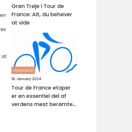
Grøn Trøje i Tour de
France: Alt, du behøver
men
at vide
res
 at
redaktionel
16. January 2024
Tour de France etaper
er en essentiel del af
verdens mest berømte
cykelløb