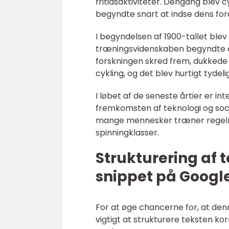
fritidsaktiviteter. Dengang blev
begyndte snart at indse dens f
I begyndelsen af 1900-tallet ble
træningsvidenskaben begyndte at
forskningen skred frem, dukkede
cykling, og det blev hurtigt tydel
I løbet af de seneste årtier er i
fremkomsten af teknologi og soci
mange mennesker træner regelmæs
spinningklasser.
Strukturering af 
snippet på Googl
For at øge chancerne for, at den
vigtigt at strukturere teksten ko