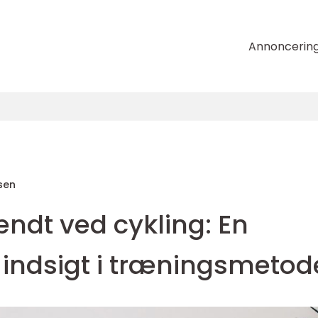
Annoncerin
sen
ændt ved cykling: En
indsigt i træningsmetod