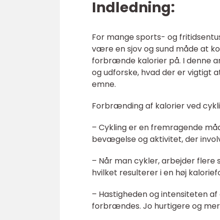
Indledning:
For mange sports- og fritidsent
være en sjov og sund måde at ko
forbrænde kalorier på. I denne ar
og udforske, hvad der er vigtigt a
emne.
Forbrænding af kalorier ved cyklin
– Cykling er en fremragende måd
bevægelse og aktivitet, der invo
– Når man cykler, arbejder fler
hvilket resulterer i en høj kalori
– Hastigheden og intensiteten a
forbrændes. Jo hurtigere og mere