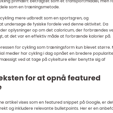
 cykling primært betragtet som et transportmiddel, men f
ordele som en træningsmetode.
v cykling mere udbredt som en sportsgren, og
 undersøge de fysiske fordele ved denne aktivitet. Da
 der oplysninger op om det caloricum, der forbrændes v
igt, at det var en effektiv måde at forbrænde kalorier på.
nteressen for cykling som træningsform kun blevet større.
al medier har cykling i dag opnået en bredere popularite
sigt ved at tage på cykelture eller benytte sig af
teksten for at opnå featured
e
ne artikel vises som en featured snippet på Google, er de
rrekt og inkludere relevante bulletpoints. Her er en anbef