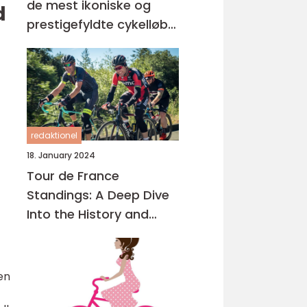
de mest ikoniske og
d
prestigefyldte cykelløb i
verden, der tiltrækker
tusindvis af tilskuere og
millioner af seere over
hele kloden
redaktionel
18. January 2024
Tour de France
Standings: A Deep Dive
Into the History and
Importance
en