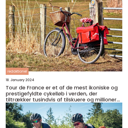
redaktionel
18. January 2024
Tour de France er et af de mest ikoniske og
prestigefyldte cykelløb i verden, der
tiltrækker tusindvis af tilskuere og millioner
af seere over hele kloden