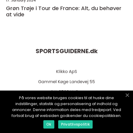
17. January 2024
Grøn Trøje i Tour de France: Alt, du behøver
at vide
SPORTSGUIDERNE.
dk
På vores website bruges cookies til at huske dine
indstillinger, statistik og personalisering af indhold og
annoncer. Denne information deles med tredjepart. Ved
web:
www.klikko.dk
fortsat brug af websiden godkender du cookiepolitikken.
Ok
Privatlivspolitik