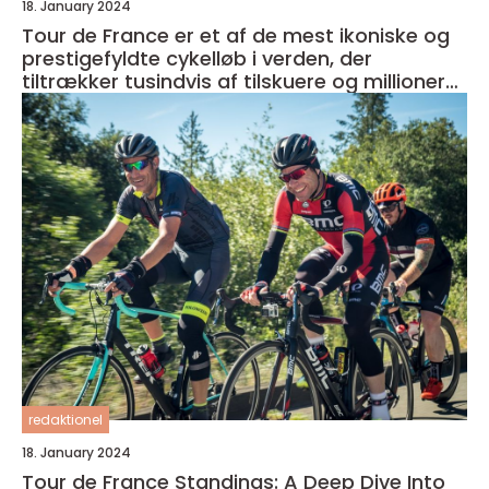
18. January 2024
Tour de France er et af de mest ikoniske og
prestigefyldte cykelløb i verden, der
tiltrækker tusindvis af tilskuere og millioner
af seere over hele kloden
redaktionel
18. January 2024
Tour de France Standings: A Deep Dive Into