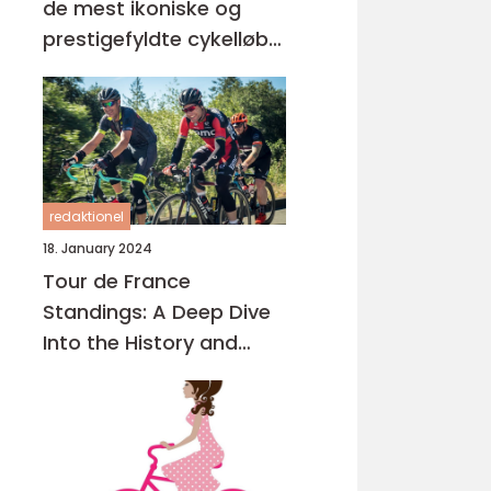
de mest ikoniske og
prestigefyldte cykelløb i
verden, der tiltrækker
tusindvis af tilskuere og
millioner af seere over
hele kloden
redaktionel
18. January 2024
Tour de France
Standings: A Deep Dive
Into the History and
Importance